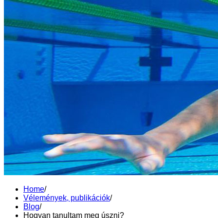
Home
/
Vélemények, publikációk
/
Blog
/
Hogyan tanultam meg úszni?