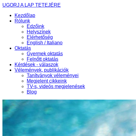
UGORJ A LAP TETEJÉRE
Kezdőlap
Rólunk
Edzőink
Helyszínek
Elérhetőség
English / Italiano
Oktatás
Gyermek oktatás
Felnőtt oktatás
Kérdések - válaszok
Vélemények, publikációk
Tanítványok véleményei
Megjelent cikkeink
TV-s, videós megjelenések
Blog