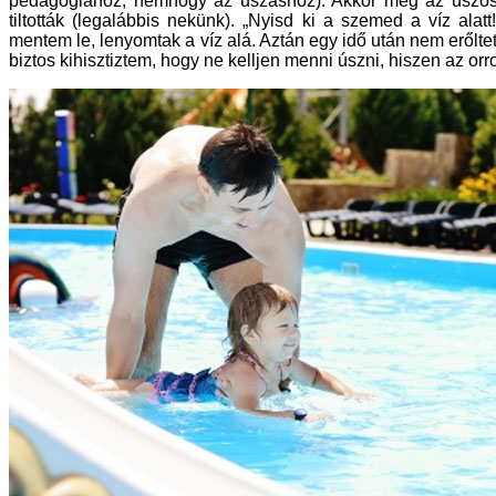
pedagógiához, nemhogy az úszáshoz). Akkor még az úszósz
tiltották (legalábbis nekünk). „Nyisd ki a szemed a víz ala
mentem le, lenyomtak a víz alá. Aztán egy idő után nem erőltet
biztos kihisztiztem, hogy ne kelljen menni úszni, hiszen az or