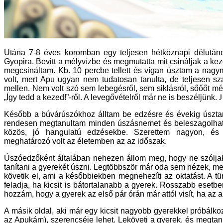
Utána 7-8 éves koromban egy teljesen hétköznapi délutá
Gyopira. Bevitt a mélyvízbe és megmutatta mit csináljak a k
megcsináltam. Kb. 10 percbe tellett és vígan úsztam a na
volt, mert Apu ugyan nem tudatosan tanulta, de teljesen sz
mellen. Nem volt szó sem lebegésről, sem siklásról, sőőőt m
„Így tedd a kezed!”-ről. A levegővételről már ne is beszéljünk.
J
Később a búvárúszókhoz álltam be edzésre és évekig úszta
rendesen megtanultam minden úszásnemet és beleszagolhat
közös, jó hangulatú edzésekbe. Szerettem nagyon, és 
meghatározó volt az életemben az az időszak.
Úszóedzőként általában nehezen állom meg, hogy ne szóljak
tanítani a gyerekét úszni. Legtöbbször már oda sem nézek, me
követik el, ami a későbbiekben megnehezíti az oktatást. A t
feladja, ha kicsit is bátortalanabb a gyerek. Rosszabb esetbe
hozzám, hogy a gyerek az első pár órán már attól visít, ha az a
A másik oldal, aki már egy kicsit nagyobb gyerekkel próbálk
az Apukám), szerencséje lehet. Leköveti a gyerek, és megtan