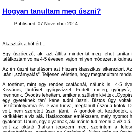
Hogyan tanultam meg úszni?
Published: 07 November 2014
Akasztják a hóhért…
Egy úszóedző, aki azt állítja mindenkit meg lehet tanít
találkoztam volna 4-5 évesen, vajon milyen módszert alkalm
Az én úszni tanulásom azt hiszem klasszikus sikersztori. A
utáni „szárnyalás”. Teljesen véletlen, hogy megtanultam rende
A történet, mint egy rendes családnál, nálunk is
4-5 éve
Kisváros, fürdővel, gyógyvízzel. Fedett, meleg, gyógyví
mennünk. Óvodás lehettem, amikor a szüleim kivittek „Gyopira
egy gyereknek tán’ kéne tudni úszni. Biztos úgy volta
úszótanfolyamra és le van tudva, megtanult úszni a kölök. 
volt, nem szeretett úszni járni.
A gondok ott kezdődtek, a
karikákért a víz alá. Határozottan emlékszem, mély nyomot
gyakorlat. Ühüm, egy olyannak, aki már le tud menni a víz alá
volt az oktató (halkan jegyzem meg, szerintem a fele