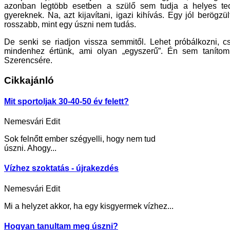
azonban legtöbb esetben a szülő sem tudja a helyes tec
gyereknek. Na, azt kijavítani, igazi kihívás. Egy jól berögzü
rosszabb, mint egy úszni nem tudás.
De senki se riadjon vissza semmitől. Lehet próbálkozni, c
mindenhez értünk, ami olyan „egyszerű”. Én sem tanítom
Szerencsére.
Cikkajánló
Mit sportoljak 30-40-50 év felett?
Nemesvári Edit
Sok felnőtt ember szégyelli, hogy nem tud
úszni. Ahogy...
Vízhez szoktatás - újrakezdés
Nemesvári Edit
Mi a helyzet akkor, ha egy kisgyermek vízhez...
Hogyan tanultam meg úszni?