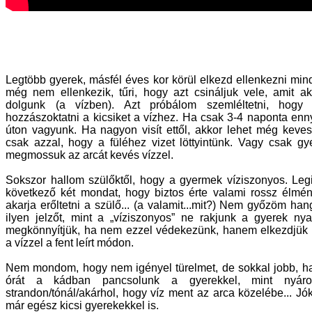
Legtöbb gyerek, másfél éves kor körül elkezd ellenkezni minde
még nem ellenkezik, tűri, hogy azt csináljuk vele, amit a
dolgunk (a vízben). Azt próbálom szemléltetni, hogy
hozzászoktatni a kicsiket a vízhez. Ha csak 3-4 naponta ennyi
úton vagyunk. Ha nagyon visít ettől, akkor lehet még keve
csak azzal, hogy a füléhez vizet löttyintünk. Vagy csak g
megmossuk az arcát kevés vízzel.
Sokszor hallom szülőktől, hogy a gyermek víziszonyos. Leg
következő két mondat, hogy biztos érte valami rossz élm
akarja erőltetni a szülő... (a valamit...mit?) Nem győzöm ha
ilyen jelzőt, mint a „víziszonyos” ne rakjunk a gyerek ny
megkönnyítjük, ha nem ezzel védekezünk, hanem elkezdjük 
a vízzel a fent leírt módon.
Nem mondom, hogy nem igényel türelmet, de sokkal jobb, ha 
órát a kádban pancsolunk a gyerekkel, mint nyáron
strandon/tónál/akárhol, hogy víz ment az arca közelébe... Jók
már egész kicsi gyerekekkel is.