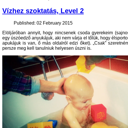
Vízhez szoktatás, Level 2
Published: 02 February 2015
Elöljáróban annyit, hogy nincsenek csoda gyerekeim (sajno
egy úszóedző anyukájuk, aki nem várja el tőlük, hogy élsport
apukájuk is van, ő más oldalról edzi őket). „Csak” szeretné
persze meg kell tanulniuk helyesen úszni is.