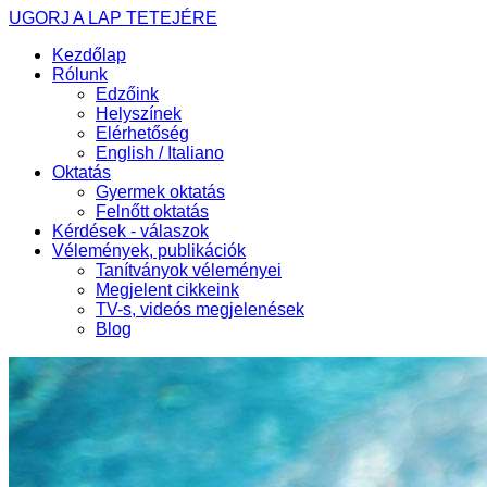
UGORJ A LAP TETEJÉRE
Kezdőlap
Rólunk
Edzőink
Helyszínek
Elérhetőség
English / Italiano
Oktatás
Gyermek oktatás
Felnőtt oktatás
Kérdések - válaszok
Vélemények, publikációk
Tanítványok véleményei
Megjelent cikkeink
TV-s, videós megjelenések
Blog