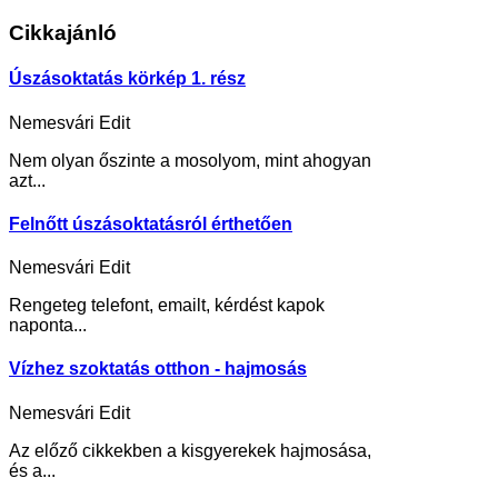
Cikkajánló
Úszásoktatás körkép 1. rész
Nemesvári Edit
Nem olyan őszinte a mosolyom, mint ahogyan
azt...
Felnőtt úszásoktatásról érthetően
Nemesvári Edit
Rengeteg telefont, emailt, kérdést kapok
naponta...
Vízhez szoktatás otthon - hajmosás
Nemesvári Edit
Az előző cikkekben a kisgyerekek hajmosása,
és a...