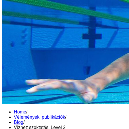
Home
/
Vélemények, publikációk
/
Blog
/
Vízhez szoktatás, Level 2