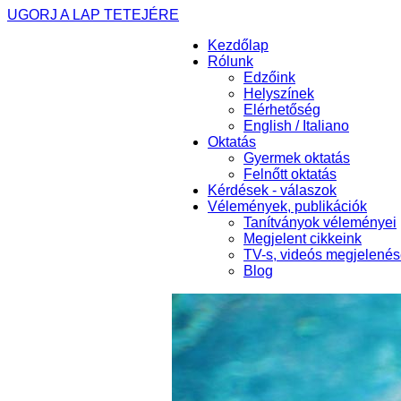
UGORJ A LAP TETEJÉRE
Kezdőlap
Rólunk
Edzőink
Helyszínek
Elérhetőség
English / Italiano
Oktatás
Gyermek oktatás
Felnőtt oktatás
Kérdések - válaszok
Vélemények, publikációk
Tanítványok véleményei
Megjelent cikkeink
TV-s, videós megjelené
Blog