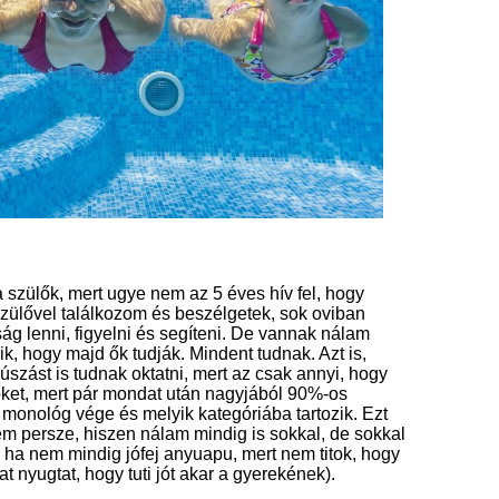
 a szülők, mert ugye nem az 5 éves hív fel, hogy
zülővel találkozom és beszélgetek, sok oviban
ág lenni, figyelni és segíteni. De vannak nálam
ik, hogy majd ők tudják. Mindent tudnak. Azt is,
szást is tudnak oktatni, mert az csak annyi, hogy
őket, mert pár mondat után nagyjából 90%-os
monológ vége és melyik kategóriába tartozik. Ezt
em persze, hiszen nálam mindig is sokkal, de sokkal
, ha nem mindig jófej anyuapu, mert nem titok, hogy
at nyugtat, hogy tuti jót akar a gyerekének).