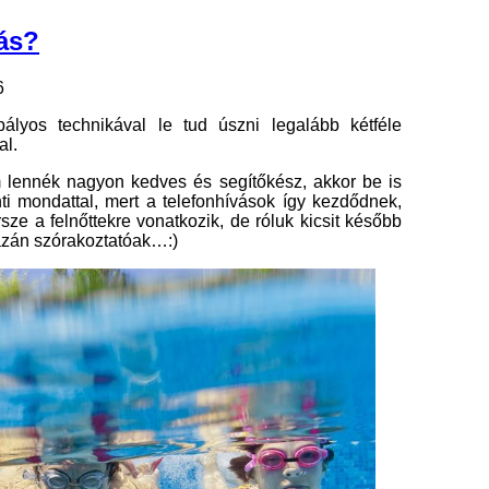
dás?
6
ályos technikával le tud úszni legalább kétféle
al.
 lennék nagyon kedves és segítőkész, akkor be is
nti mondattal, mert a telefonhívások így kezdődnek,
ze a felnőttekre vonatkozik, de róluk kicsit később
gazán szórakoztatóak…:)