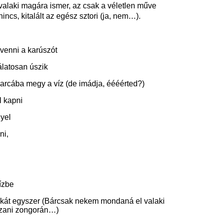
alaki magára ismer, az csak a véletlen műve
ncs, kitalált az egész sztori (ja, nem…).
evenni a karúszót
álatosan úszik
z arcába megy a víz (de imádja, éééérted?)
l kapni
gyel
zni,
ízbe
nikát egyszer (Bárcsak nekem mondaná el valaki
szani zongorán…)