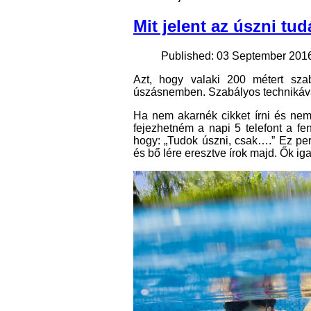
Mit jelent az úszni tu
Published: 03 September 201
Azt, hogy valaki 200 métert szab
úszásnemben. Szabályos technikáv
Ha nem akarnék cikket írni és nem
fejezhetném a napi 5 telefont a fe
hogy: „Tudok úszni, csak….” Ez pers
és bő lére eresztve írok majd. Ők i