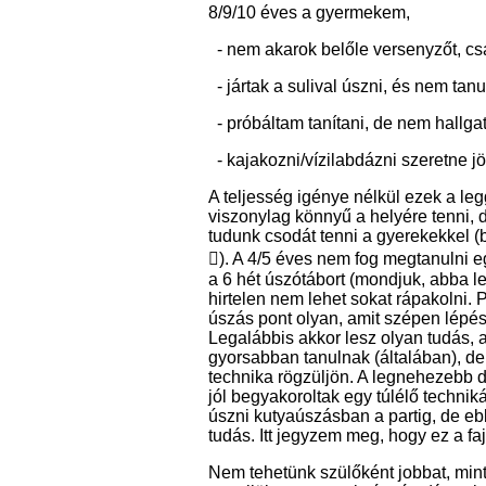
8/9/10 éves a gyermekem,
- nem akarok belőle versenyzőt, csa
- jártak a sulival úszni, és nem tan
- próbáltam tanítani, de nem hallga
- kajakozni/vízilabdázni szeretne j
A teljesség igénye nélkül ezek a le
viszonylag könnyű a helyére tenni, 
tudunk csodát tenni a gyerekekkel (
). A 4/5 éves nem fog megtanulni e
a 6 hét úszótábort (mondjuk, abba le
hirtelen nem lehet sokat rápakolni.
úszás pont olyan, amit szépen lépésr
Legalábbis akkor lesz olyan tudás, a
gyorsabban tanulnak (általában), de 
technika rögzüljön. A legnehezebb
jól begyakoroltak egy túlélő techniká
úszni kutyaúszásban a partig, de ebb
tudás. Itt jegyzem meg, hogy ez a fa
Nem tehetünk szülőként jobbat, mint