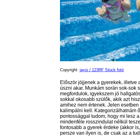
Copyright:
jaysi / 123RF Stock fotó
Először jöjjenek a gyerekek, illetve
úszni akar. Munkám során sok-sok s
megfordulok, igyekszem jó hallgatós
sokkal okosabb szülők, akik azt hisz
amihez nem értenek. Jelen esetben ú
kalimpálni kell. Kategorizálhatnám 
pontossággal tudom, hogy mi lesz a 
mindenféle rosszindulat nélkül tesz
fontosabb a gyerek érdeke (akkor is
persze van ilyen is, de csak az a tud