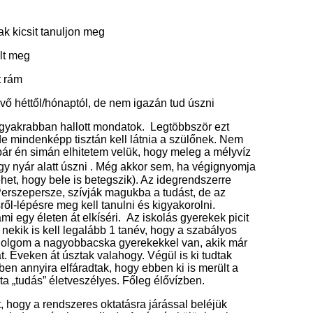
k kicsit tanuljon meg
ult meg
t rám
övő héttől/hónaptól, de nem igazán tud úszni
ggyakrabban hallott mondatok. Legtöbbször ezt
de mindenképp tisztán kell látnia a szülőnek. Nem
bár én simán elhitetem velük, hogy meleg a mélyvíz
gy nyár alatt úszni . Még akkor sem, ha végignyomja
het, hogy bele is betegszik). Az idegrendszerre
 Perszepersze, szívják magukba a tudást, de az
ől-lépésre meg kell tanulni és kigyakorolni.
mi egy életen át elkíséri. Az iskolás gyerekek picit
nekik is kell legalább 1 tanév, hogy a szabályos
 dolgom a nagyobbacska gyerekekkel van, akik már
t. Éveken át úsztak valahogy. Végül is ki tudtak
en annyira elfáradtak, hogy ebben ki is merült a
jta „tudás” életveszélyes. Főleg élővízben.
, hogy a rendszeres oktatásra járással beléjük