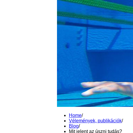
Home
/
Vélemények, publikációk
/
Blog
/
Mit jelent az úszni tudás?