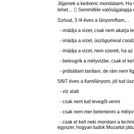
Jöjjenek a kedvenc mondataim. Ha v
lehet…  Semmiféle valóságalapja ni
Szóval, 3 /4 éves a lányom/fiam…
- imádja a vizet, csak nem akarja l
- imádja a vizet, úszógumival csod
- imádja a vizet, nem szereti, ha a
- beleugrik a mélyvízbe, csak el kel
- próbáltam tanítani, de rám nem fi
5/6/7 éves a fiam/lányom, jól tud ús
- víz alatt
- csak nem tud levegőt venni
- csak nem mer belemenni a mélyv
- csak el kell neki mondani a tech
egyszer, hogyan tudok Mozartot ját