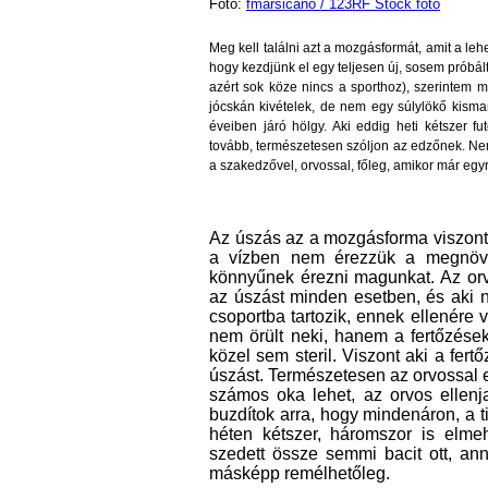
Fotó:
fmarsicano / 123RF Stock fotó
Meg kell találni azt a mozgásformát, amit a leh
hogy kezdjünk el egy teljesen új, sosem próbá
azért sok köze nincs a sporthoz), szerintem 
jócskán kivételek, de nem egy súlylökő kism
éveiben járó hölgy. Aki eddig heti kétszer fu
tovább, természetesen szóljon az edzőnek. Nem
a szakedzővel, orvossal, főleg, amikor már egy
Az úszás az a mozgásforma viszont,
a vízben nem érezzük a megnövek
könnyűnek érezni magunkat. Az orvo
az úszást minden esetben, és aki n
csoportba tartozik, ennek ellenére
nem örült neki, hanem a fertőzések
közel sem steril. Viszont aki a fer
úszást. Természetesen az orvossal e
számos oka lehet, az orvos ellenj
buzdítok arra, hogy mindenáron, a t
héten kétszer, háromszor is elm
szedett össze semmi bacit ott, an
másképp remélhetőleg.