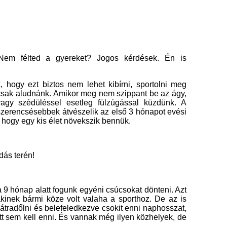
 Nem félted a gyereket? Jogos kérdések. Én is
 hogy ezt biztos nem lehet kibírni, sportolni meg
csak aludnánk. Amikor meg nem szippant be az ágy,
vagy szédüléssel esetleg fülzúgással küzdünk. A
zerencsésebbek átvészelik az első 3 hónapot evési
 hogy egy kis élet növekszik bennük.
dás terén!
 9 hónap alatt fogunk egyéni csúcsokat dönteni. Azt
kinek bármi köze volt valaha a sporthoz. De az is
tradőlni és belefeledkezve csokit enni naphosszat,
tt sem kell enni. És vannak még ilyen közhelyek, de