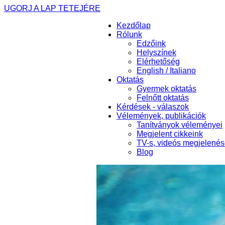
UGORJ A LAP TETEJÉRE
Kezdőlap
Rólunk
Edzőink
Helyszínek
Elérhetőség
English / Italiano
Oktatás
Gyermek oktatás
Felnőtt oktatás
Kérdések - válaszok
Vélemények, publikációk
Tanítványok véleményei
Megjelent cikkeink
TV-s, videós megjelené
Blog