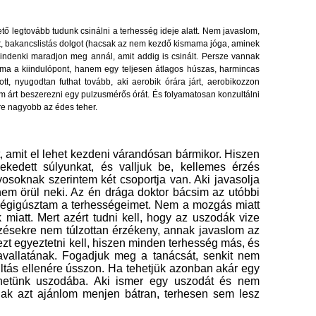
ető legtovább tudunk csinálni a terhesség ideje alatt. Nem javaslom,
lt, bakancslistás dolgot (hacsak az nem kezdő kismama jóga, aminek
mindenki maradjon meg annál, amit addig is csinált. Persze vannak
ama a kiindulópont, hanem egy teljesen átlagos húszas, harmincas
tott, nyugodtan futhat tovább, aki aerobik órára járt, aerobikozzon
 árt beszerezni egy pulzusmérős órát. És folyamatosan konzultálni
re nagyobb az édes teher.
 amit el lehet kezdeni várandósan bármikor. Hiszen
edett súlyunkat, és valljuk be, kellemes érzés
soknak szerintem két csoportja van. Aki javasolja
em örül neki. Az én drága doktor bácsim az utóbbi
 végigúsztam a terhességeimet. Nem a mozgás miatt
 miatt. Mert azért tudni kell, hogy az uszodák vize
tőzésekre nem túlzottan érzékeny, annak javaslom az
zt egyeztetni kell, hiszen minden terhesség más, és
avallatának. Fogadjuk meg a tanácsát, senkit nem
iltás ellenére ússzon. Ha tehetjük azonban akár egy
ehetünk uszodába. Aki ismer egy uszodát és nem
nak azt ajánlom menjen bátran, terhesen sem lesz