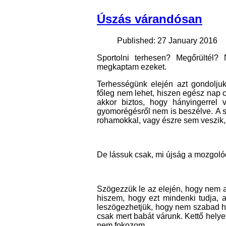
Úszás várandósan
Published: 27 January 2016
Sportolni terhesen? Megőrültél?
megkaptam ezeket.
Terhességünk elején azt gondoljuk,
főleg nem lehet, hiszen egész nap 
akkor biztos, hogy hányingerrel 
gyomorégésről nem is beszélve. A s
rohamokkal, vagy észre sem veszik,
De lássuk csak, mi újság a mozgoló
Szögezzük le az elején, hogy nem a
hiszem, hogy ezt mindenki tudja, a
leszögezhetjük, hogy nem szabad há
csak mert babát várunk. Kettő helye
nem fokozom.