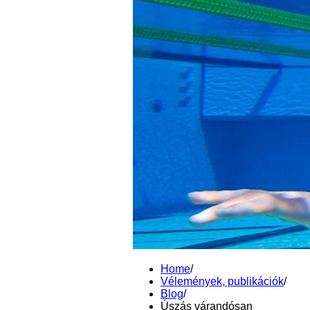
Home
/
Vélemények, publikációk
/
Blog
/
Úszás várandósan