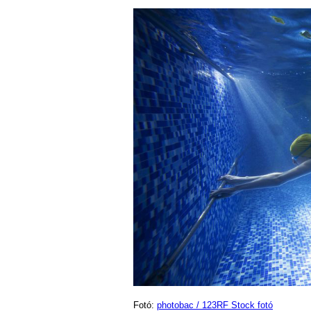
Fotó:
photobac / 123RF Stock fotó